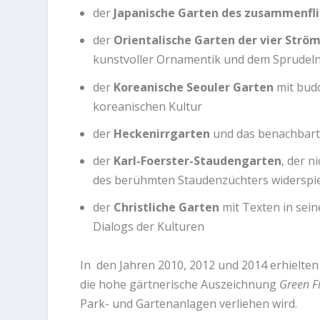
der
Japanische
Garten
des zusammenfli
der
Orientalische
Garten
der vier Strö
kunstvoller Ornamentik und dem Sprudeln 
der
Koreanische
Seouler Garten
mit budd
koreanischen Kultur
der
Heckenirrgarten
und das benachbar
der
Karl-Foerster-Staudengarten
, der n
des berühmten Staudenzüchters widerspi
der
Christliche Garten
mit Texten in sei
Dialogs der Kulturen
In den Jahren 2010, 2012 und 2014 erhielten
die hohe gärtnerische Auszeichnung
Green F
Park- und Gartenanlagen verliehen wird.