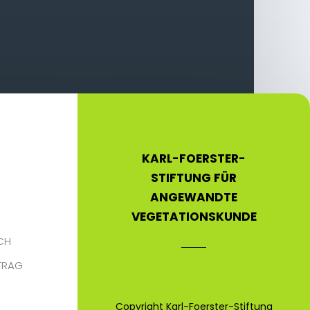
KARL-FOERSTER-
STIFTUNG FÜR
ANGEWANDTE
VEGETATIONSKUNDE
CH
TRAG
Copyright Karl-Foerster-Stiftung