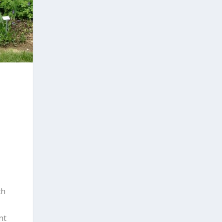
ch
nt