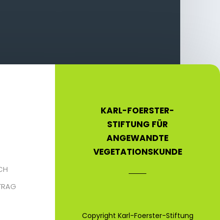
KARL-FOERSTER-
STIFTUNG FÜR
ANGEWANDTE
VEGETATIONSKUNDE
CH
TRAG
Copyright Karl-Foerster-Stiftung